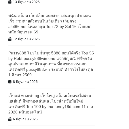
13 มิถุนายน 2026
พนัน สล็อต เว็บสล็อตแตกง่าย เล่นสนุก ฝากถอน
เร็ว รวมค่ายดังครบในเว็บเดียว เว็บตรง
alot66.net ใหม่ล่าสุด Top 72 by Sol 16 เว็บแจก
หนัก มิถุนายน 69
12 มิถุนายน 2026
Pussy888 โปรโมชั่นพุซซี่888 ถอนได้จริง Top 55
by Robt pussy888win.one แจกอัญมณี ฟรีทุกวัน
ศูนย์รวมเกมคาสิโนคุณภาพ ที่สุดของการแจก
เครดิตฟรี pussy888win ระบบดี ทำกำไรไม่สะดุด
1 สิงหา 2569
8 มิถุนายน 2026
เว็บแม่ ทางเข้าpg เว็บใหญ่ สล็อตเว็บตรงไม่ผ่าน
เอเย่นต์ มีทดลองเล่นและโปรสำหรับมือใหม่
เครดิตฟรี Top 100 by Ina funny18d.com 11 ก.ค.
2026 พนันออนไลน์
6 มิถุนายน 2026