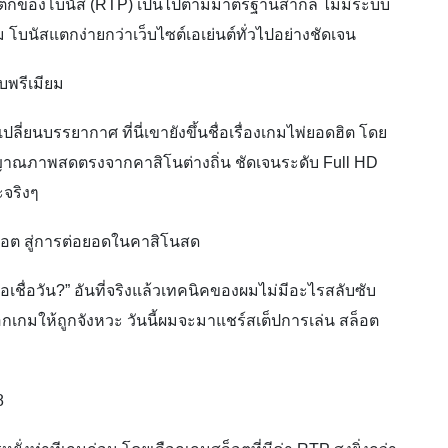
การแตกของโบนัส (RTP) เป็นไปตามมาตรฐานสากล ไม่มีระบบ
นัสแตกง่ายกว่าเว็บไซต์เอเย่นต์ทั่วไปอย่างชัดเจน
ับพรีเมียม
ลี่ยนบรรยากาศ ที่นี่เขายังขึ้นชื่อเรื่องเกมไพ่ยอดฮิต โดย
ญญาณภาพสดตรงจากคาสิโนต่างถิ่น ชัดเจนระดับ Full HD
ะจริงๆ
็อต สู่การต่อยอดในคาสิโนสด
เชื่อวัน?” อันที่จริงแล้วเทคนิคของผมไม่มีอะไรสลับซับ
กเกมให้ถูกจังหวะ วันนี้ผมจะมาแชร์สเต็ปการเล่น สล็อต
8