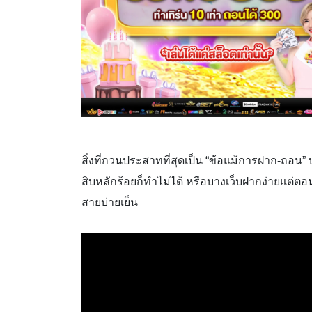
สิ่งที่กวนประสาทที่สุดเป็น “ข้อแม้การฝาก-ถอน” บา
สิบหลักร้อยก็ทำไม่ได้ หรือบางเว็บฝากง่ายแต่ต
สายบ่ายเย็น