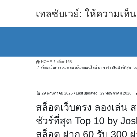
Skip
Skip
to
to
เทลซับเวย์: ให้ความเห็
the
the
content
Navigation
HOME
สล็อต168
สล็อตเว็บตรง ลองเล่น สล็อตออนไลน์ บาคาร่า เงินชัวร์ที่สุด 
29 พฤษภาคม 2026
/ Last updated :
29 พฤษภาคม 2026
สล็อตเว็บตรง ลองเล่น ส
ชัวร์ที่สุด Top 10 by 
สล็อต ฝาก 60 รับ 300 ฝ