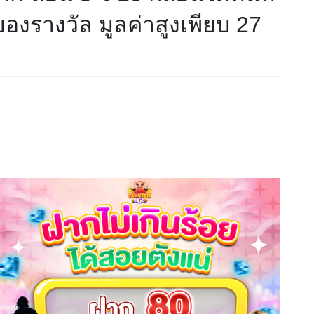
องรางวัล มูลค่าสูงเพียบ 27