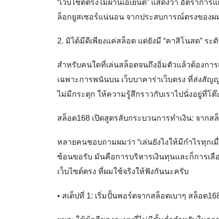
“เว็บไซต์ตรงไม่ผ่านเอเย่นต์” แสดงว่า อัตรา
ล็อกยูสเซอร์แน่นอน จากประสบการณ์ตรงของผม โบ
2. มิได้มีดีเพียงแค่สล็อต แต่ยังมี “คาสิโนสด” ระด
สำหรับคนใดที่เล่นสล็อตจนถึงอิ่มตัวแล้วต้องการเป
เฉพาะการพนันบน เว็บบาคาร่าเว็บตรง ที่ส่งสั
ไม่มีกระตุก ให้ความรู้สึกราวกับเราไปนั่งอยู่ที่โต๊
สล็อต168 เปิดสูตรลับกระบวนการทำเงิน: จากสล
หลายคนชอบถามผมว่า “เล่นยังไงให้มีกำไรทุกเมื่อ
ซ้อนขอรับ มันคือการบริหารเงินทุนและก็การเลือ
เว็บไซต์ตรง ที่ผมใช้จริงให้ฟังกันนะครับ
• สเต็ปที่ 1: เริ่มปั้นพอร์ตจากสล็อตเบาๆ สล็อต16