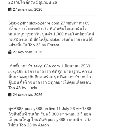
22 เว็บไซต์ตรง มิถุนายน 26
27 พฤษภาคม 2026
Slotxo24hr slotxo24hre.com 27 พฤษภาคม 69
สล็อตxo เว็บตรงตัวจริง ที่เดิมพันได้แบบมั่นใจ
หมุนสนุก สุขทุกวัน มูลค่า 1,000 ตอบโจทย์ทุสไตล์
กดสมัครเลยพี่ มีดีให้ลุ้น slotxo เริ่มต้นง่าย เล่นได้
อย่างมั่นใจ Top 33 by Forest
27 พฤษภาคม 2026
เซ็กซี่บาคาร่า sexy168a.com 1 มิถุนายน 2569
sexy168 บริการบาคาร่า ดีที่สุด มาตรฐาน ความ
มั่นคง พูดคุยกับดีลเลอร์สดๆ สปีดบาคาร่า เกมไว
ลุ้นมันส์ เซ็กซี่บาคาร่า มีทุกอย่างให้คุณเลือกเล่น
Top 48 by Lucia
24 พฤษภาคม 2026
พุซซี่888 pussy888fun.live 11 July 26 พุซซี่888
ลิขสิทธิ์แท้ วันเกิด รับฟรี 300 ฝาก-ถอน 3 วิ ยอด
เล็กยอดใหญ่ โอนทันที pussy888 ระบบดี รางวัล
ไม่อั้น Top 23 by Aaron