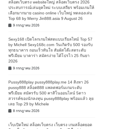
สล็อตเว็บตรง websiteใหญ่ สล็อตเว็บตรง 2026
ประสบการณ์เล่นยุคใหม่ ระบบเสถียร พร้อมเกมให้
เลือกมากมาย casino online เว็บใหญ่ ทดลองเล่น
Top 68 by Merry Jin888.asia 9 August 26
9 กรกฎาคม 2026
Sexy168 เปิดโลกเกมไพ่สดแบบเรียลไทม์ Top 57
by Michell Sexy168c.com วันเกิดรับ 500 รองรับ
ทุกธนาคาร ถอนเร็วทันใจ สัมผัสโต๊ะสดระดับ
พรีเมียม บาคาร่า สมัครง่าย ได้โปรไว 25 กันยา
2026
9 กรกฎาคม 2026
Pussy888play pussy888play.me 14 สิงหา 26
pussy888 สล็อต888 แพลตฟอร์มเกมระดับ
พรีเมียม สมัครรับ 500 คาสิโนออนไลน์ 5ดาว
สวรรค์ของนักลงทุน pussy888play พร้อมแล้ว ลุย
เลย Top 29 by Michele
8 กรกฎาคม 2026
เว็บเปิดใหม่ สล็อตเว็บตรง เว็บตรง เกมสล็อตยอด