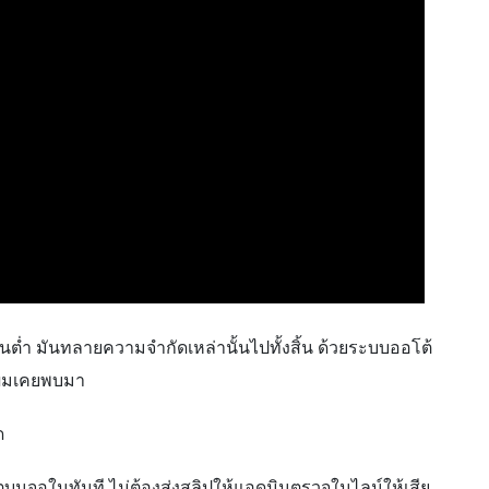
ั้นต่ำ มันทลายความจำกัดเหล่านั้นไปทั้งสิ้น ด้วยระบบออโต้
ี่ผมเคยพบมา
ด
ปเดตบนจอในทันที ไม่ต้องส่งสลิปให้แอดมินตรวจในไลน์ให้เสีย