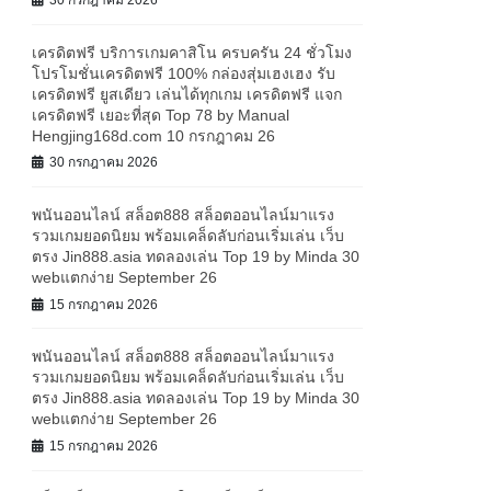
เครดิตฟรี บริการเกมคาสิโน ครบครัน 24 ชั่วโมง
โปรโมชั่นเครดิตฟรี 100% กล่องสุ่มเฮงเฮง รับ
เครดิตฟรี ยูสเดียว เล่นได้ทุกเกม เครดิตฟรี แจก
เครดิตฟรี เยอะที่สุด Top 78 by Manual
Hengjing168d.com 10 กรกฎาคม 26
30 กรกฎาคม 2026
พนันออนไลน์ สล็อต888 สล็อตออนไลน์มาแรง
รวมเกมยอดนิยม พร้อมเคล็ดลับก่อนเริ่มเล่น เว็บ
ตรง Jin888.asia ทดลองเล่น Top 19 by Minda 30
webแตกง่าย September 26
15 กรกฎาคม 2026
พนันออนไลน์ สล็อต888 สล็อตออนไลน์มาแรง
รวมเกมยอดนิยม พร้อมเคล็ดลับก่อนเริ่มเล่น เว็บ
ตรง Jin888.asia ทดลองเล่น Top 19 by Minda 30
webแตกง่าย September 26
15 กรกฎาคม 2026