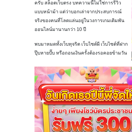
ครับ สล็อตเว็บตรง บทความนี้ไม่ใช่การรีวิว
แบบหน้าม้า แต่ว่าบอกเล่าจากประสบการณ์
จริงของคนที่โลดแล่นอยู่ในวงการเกมเดิมพัน
ออนไลน์มานานกว่า 10 ปี
พบมาหมดทั้งเว็บทุจริต เว็บไซต์ผี เว็บไซต์ที่ฝาก
ปุ๊บหายปั๊บ หรือถอนเงินครั้งต้องรอคอยข้ามวัน