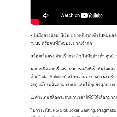
• ไม่มีอย่างน้อย: มีเงิน 1 บาทก็ฝากเข้าไปหมุน
ระบบ หรือคนที่มีงบประมาณจำกัด
สล็อตเว็บตรง ฝากเร็วถอนไว ไม่มีอย่างต่ำ ศูนย
นอกเหนือจากเรื่องระบบการคลังที่เร็วทันใจแล้ว
เป็น “Total Solution” หรือความครบวงจรนะครับ ค
On) แม้กระนั้นสามารถเข้าเล่นได้ทุกสิ่งทุกอย่
1. ค่ายเกมสล็อตระดับนานาชาติที่มีให้เลือกมากก
ไม่ว่าจะเป็น PG Slot, Joker Gaming, Pragmatic Pl