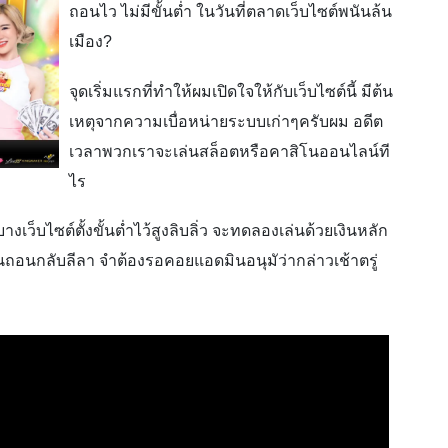
ถอนไว ไม่มีขั้นต่ำ ในวันที่ตลาดเว็บไซต์พนันล้น
เมือง?
จุดเริ่มแรกที่ทำให้ผมเปิดใจให้กับเว็บไซต์นี้ มีต้น
เหตุจากความเบื่อหน่ายระบบเก่าๆครับผม อดีต
เวลาพวกเราจะเล่นสล็อตหรือคาสิโนออนไลน์ที
ไร
งเว็บไซต์ตั้งขั้นต่ำไว้สูงลิบลิ่ว จะทดลองเล่นด้วยเงินหลัก
อนถอนกลับลีลา จำต้องรอคอยแอดมินอนุมัว่ากล่าวเช้าตรู่