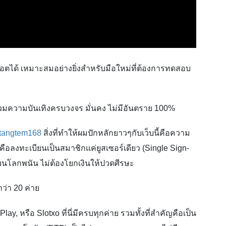
สล็อตได้ เหมาะสมอย่างยิ่งสำหรับมือใหม่ที่ต้องการทดสอบ
์รวมความบันเทิงครบวงจร มั่นคง ไม่มีอันตราย 100%
tangtem168
สิ่งที่ทำให้ผมปักหลักยาวๆกับเว็บนี้คือความ
ือลงทะเบียนเป็นสมาชิกแค่ยูสเซอร์เดียว (Single Sign-
างบนโลกพนัน ไม่ต้องโยกเงินให้ปวดศีรษะ
ว่า 20 ค่าย
ay, หรือ Slotxo ที่นี่มีครบทุกค่าย รวมทั้งที่สำคัญคือเป็น