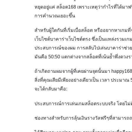
หยุดอยู่แค่ สล็อต168 เพราะเหตุว่ากำไรที่ได้ม
การคำนวณเยอะขึ้น
สำหรับผู้ใดกันที่เริ่มเบื่อสล็อต หรืออยากหาเ
เว็บไซต์บาคาร่าเว็บไซต์ตรง ซึ่งเป็นแหล่งรวมเก
ประสบการณ์ของผม การสลับไปเล่นบาคาร่าช่วยให้
มันคือ 50:50 แตกต่างจากสล็อตที่เน้นย้ำพึ่งดวง
ถ้าเกิดถามผมจากผู้ที่เคยผ่านจุดนั้นมา happy168
สิ่งที่คุณเสียมีเพียงอย่างเดียวเป็น เวลา ประมาณ
จะได้กลับมาคือ:
ประสบการณ์การเล่นเกมสล็อตระบบจริง โดยไม่ต้อ
ช่องทางสำหรับการลุ้นเงินรางวัลฟรีๆที่สามารถ