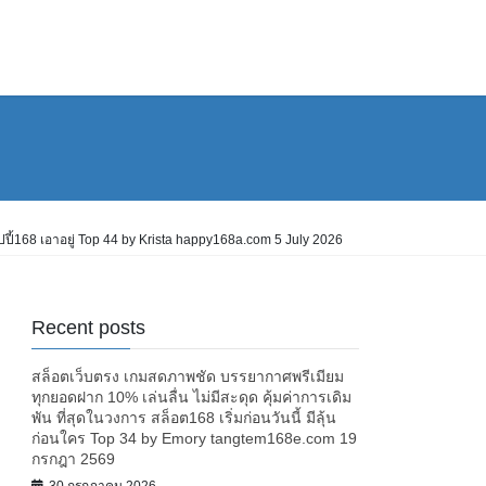
ปปี้168 เอาอยู่ Top 44 by Krista happy168a.com 5 July 2026
Recent posts
สล็อตเว็บตรง เกมสดภาพชัด บรรยากาศพรีเมียม
ทุกยอดฝาก 10% เล่นลื่น ไม่มีสะดุด คุ้มค่าการเดิม
พัน ที่สุดในวงการ สล็อต168 เริ่มก่อนวันนี้ มีลุ้น
ก่อนใคร Top 34 by Emory tangtem168e.com 19
กรกฎา 2569
30 กรกฎาคม 2026