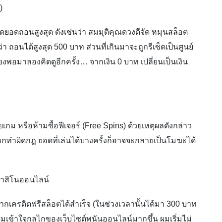
)
ดยอดถอนสูงสุด ดังเช่นว่า สมมุติคุณดวงดีจัด หมุนสล็อต
า ถอนได้สูงสุด 500 บาท ส่วนที่เกินมาจะถูกรีเซ็ตเป็นศูนย์
ยงพอมาลองคิดดูอีกครั้ง… จากเงิน 0 บาท เปลี่ยนเป็นเงิน
กม หรือห้ามซื้อฟีเจอร์ (Free Spins) ด้วยเหตุผลดังกล่าว
าหากทำผิดกฎ ยอดที่เล่นได้บางครั้งก็อาจจะกลายเป็นโมฆะได้
คาสิโนออนไลน์
เครดิตฟรีสล็อตได้สำเร็จ (ในช่วงเวลานั้นได้มา 300 บาท
้ผมเข้าใจกลไกของเว็บไซต์พนันออนไลน์มากขึ้น ผมเริ่มไม่