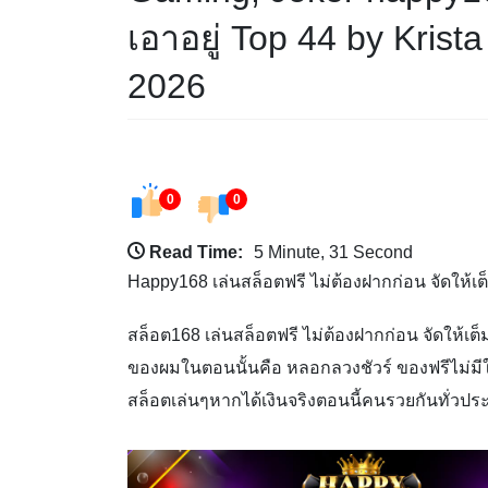
เอาอยู่ Top 44 by Kris
2026
0
0
Read Time:
5 Minute, 31 Second
Happy168 เล่นสล็อตฟรี ไม่ต้องฝากก่อน จัดให้เ
สล็อต168 เล่นสล็อตฟรี ไม่ต้องฝากก่อน จัดให
ของผมในตอนนั้นคือ หลอกลวงชัวร์ ของฟรีไม่ม
สล็อตเล่นๆหากได้เงินจริงตอนนี้คนรวยกันทั่วปร