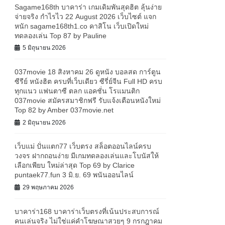
Sagame168th บาคาร่า เกมเดิมพันสุดฮิต ลุ้นง่าย
จ่ายจริง กำไรไว 22 August 2026 เว็บไซต์ แจก
หนัก sagame168th1.co คาสิโน เว็บเปิดใหม่
ทดลองเล่น Top 87 by Pauline
5 มิถุนายน 2026
037movie 18 สิงหาคม 26 ดูหนัง บอลสด การ์ตูน
ซีรีย์ หนังฮิต ครบที่เว็บเดียว ซีรี่ย์จีน Full HD ครบ
ทุกแนว แฟนตาซี ตลก แอคชั่น โรแมนติก
037movie สมัครสมาชิกฟรี รับแจ้งเตือนหนังใหม่
Top 82 by Amber 037movie.net
2 มิถุนายน 2026
เว็บแม่ ปั่นแตก77 เว็บตรง สล็อตออนไลน์ครบ
วงจร ฝากถอนง่าย มีเกมทดลองเล่นและโบนัสให้
เลือกเพียบ ใหม่ล่าสุด Top 69 by Clarice
puntaek77.fun 3 มิ.ย. 69 พนันออนไลน์
29 พฤษภาคม 2026
บาคาร่า168 บาคาร่าเว็บตรงที่เน้นประสบการณ์
คนเล่นจริง ไม่ใช่แค่คำโฆษณาสวยๆ 9 กรกฎาคม