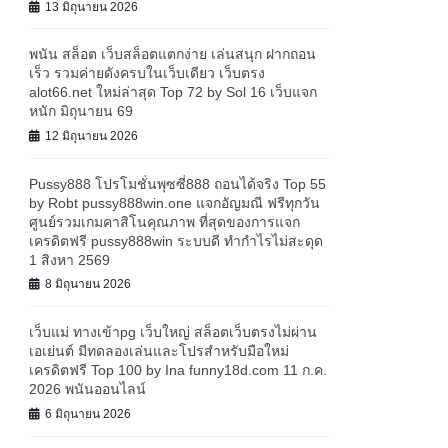
13 มิถุนายน 2026
พนัน สล็อต เว็บสล็อตแตกง่าย เล่นสนุก ฝากถอน
เร็ว รวมค่ายดังครบในเว็บเดียว เว็บตรง
alot66.net ใหม่ล่าสุด Top 72 by Sol 16 เว็บแจก
หนัก มิถุนายน 69
12 มิถุนายน 2026
Pussy888 โปรโมชั่นพุซซี่888 ถอนได้จริง Top 55
by Robt pussy888win.one แจกอัญมณี ฟรีทุกวัน
ศูนย์รวมเกมคาสิโนคุณภาพ ที่สุดของการแจก
เครดิตฟรี pussy888win ระบบดี ทำกำไรไม่สะดุด
1 สิงหา 2569
8 มิถุนายน 2026
เว็บแม่ ทางเข้าpg เว็บใหญ่ สล็อตเว็บตรงไม่ผ่าน
เอเย่นต์ มีทดลองเล่นและโปรสำหรับมือใหม่
เครดิตฟรี Top 100 by Ina funny18d.com 11 ก.ค.
2026 พนันออนไลน์
6 มิถุนายน 2026