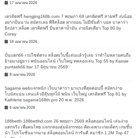
17 เมษายน 2026
เครดิตฟรี hengjing168b.com 7 พฤษภา 69 เครดิตฟรี สายฟรี งบน้อย
อยากปั่นนาน สมัครเลย พีจีสล็อต ฝากถอน ไม่มีขั่นต่ำ บอล บาคาร่า
ยิงปลา สล็อต เครดิตฟรี ปั่นหาค่าน้ำมัน ง่ายนิดเดียว Top 80 by
Corey
16 เมษายน 2026
ปั่นแตก66 เวปไซต์ตรง สล็อตเว็บนี้เล่นแล้วรู้เลย ว่าทำไมหลายคนถึง
ย้ายมาอยู่ยาว พนันออนไลน์ เว็บใหญ่ ทดลองเล่น Top 55 by Kassie
puntaek66.bar 17 มิถุนายน 2569
8 เมษายน 2026
Sagame webแจกหนัก เว็บบาคาร่า มาแรงที่สุดตอนนี้ สมัครง่าย
โบนัสแน่น เล่นแล้วมีลุ้นทุกไม้ พนัน เว็บใหญ่ เครดิตฟรี Top 81 by
Kathlene sagame168th.pro 20 พ.ค. 2026
6 เมษายน 2026
188betth 188betthd.com 26 พฤษภา 2569 สล็อตออนไลน์ เล่นง่าย
แตกจริง เพื่อคนไทย แจกกล่องสุ่มมังกรทอง คัดเฉพาะเกมเด็ดๆ เกมชั้น
นำ โปรโมชั่นมากมาย สล็อตออนไลน์ การันตี สมาชิก 1.2M Top 47