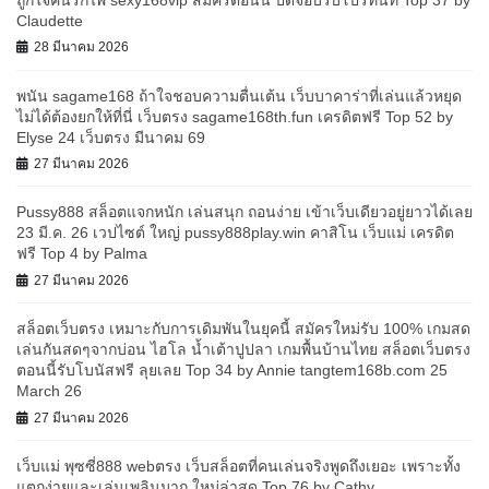
Claudette
28 มีนาคม 2026
พนัน sagame168 ถ้าใจชอบความตื่นเต้น เว็บบาคาร่าที่เล่นแล้วหยุด
ไม่ได้ต้องยกให้ที่นี่ เว็บตรง sagame168th.fun เครดิตฟรี Top 52 by
Elyse 24 เว็บตรง มีนาคม 69
27 มีนาคม 2026
Pussy888 สล็อตแจกหนัก เล่นสนุก ถอนง่าย เข้าเว็บเดียวอยู่ยาวได้เลย
23 มี.ค. 26 เวปไซต์ ใหญ่ pussy888play.win คาสิโน เว็บแม่ เครดิต
ฟรี Top 4 by Palma
27 มีนาคม 2026
สล็อตเว็บตรง เหมาะกับการเดิมพันในยุคนี้ สมัครใหม่รับ 100% เกมสด
เล่นกันสดๆจากบ่อน ไฮโล น้ำเต้าปูปลา เกมพื้นบ้านไทย สล็อตเว็บตรง
ตอนนี้รับโบนัสฟรี ลุยเลย Top 34 by Annie tangtem168b.com 25
March 26
27 มีนาคม 2026
เว็บแม่ พุซซี่888 webตรง เว็บสล็อตที่คนเล่นจริงพูดถึงเยอะ เพราะทั้ง
แตกง่ายและเล่นเพลินมาก ใหม่ล่าสุด Top 76 by Cathy