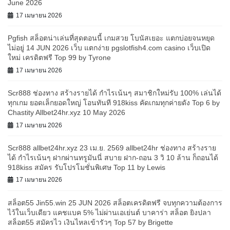
June 2026
17 เมษายน 2026
Pgfish สล็อตน่าเล่นที่สุดตอนนี้ เกมสวย โบนัสเยอะ แตกบ่อยจนหยุด
ไม่อยู่ 14 JUN 2026 เว็บ แตกง่าย pgslotfish4.com casino เว็บเปิด
ใหม่ เครดิตฟรี Top 99 by Tyrone
17 เมษายน 2026
Scr888 ช่องทาง สร้างรายได้ กำไรเน้นๆ สมาชิกใหม่รับ 100% เล่นได้
ทุกเกม ยอดเล็กยอดใหญ่ โอนทันที 918kiss คัดเกมทุกค่ายดัง Top 6 by
Chastity Allbet24hr.xyz 10 May 2026
17 เมษายน 2026
Scr888 allbet24hr.xyz 23 เม.ย. 2569 allbet24hr ช่องทาง สร้างราย
ได้ กำไรเน้นๆ ฝากผ่านทรูมันนี่ สบาย ฝาก-ถอน 3 วิ 10 ล้าน ก็ถอนได้
918kiss สมัคร รับโปรโมชั่นพิเศษ Top 11 by Lewis
17 เมษายน 2026
สล็อต55 Jin55.win 25 JUN 2026 สล็อตเครดิตฟรี จบทุกความต้องการ
ไว้ในเว็บเดียว แคชแบค 5% ไม่ผ่านเอเย่นต์ บาคาร่า สล็อต ยิงปลา
สล็อต55 สมัครไว เงินไหลเข้ารัวๆ Top 57 by Brigette