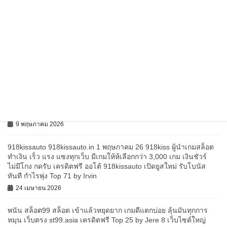
สล็อตxo บริการ ป๊อกเด้ง หวย สล็อต ยิงปลา ไฮโล และกีฬา Top 87 by
Deb slotxo24hrd.com ทุกยอดฝากสูงสุด 1 ล้าน อัปเดท เกมใหม่ ได้
ก่อนใคร 10 ล้านก็ถอนได้ slotxo เปิดประสบการณ์ เกมสล็อตที่ดีที่สุด
17 พ.ค. 69
12 พฤษภาคม 2026
Puntaek77 18 May 2569 puntaek77 เว็บเดียวเล่นได้ทุกแบรนด์ ไม่
ต้องโยกเงิน สมาชิกใหม่รับ 1,500 ระบบเสถียร แตกง่าย หัวใจสำคัญ
การทำกำไร puntaek77 ความสนุกครบทุกค่ายรออยู่ Top 69 by Sung
puntaek77.co
9 พฤษภาคม 2026
918kissauto 918kissauto.in 1 พฤษภาคม 26 918kiss ผู้นำเกมสล็อต
ทำเงิน เร็ว แรง แซงทุกเว็บ มีเกมให้ห้เลือกกว่า 3,000 เกม เงินชัวร์
ไม่มีโกง กดรับ เครดิตฟรี ออโต้ 918kissauto เปิดยูสใหม่ รับโบนัส
ทันที กำไรพุ่ง Top 71 by Irvin
24 เมษายน 2026
พนัน สล็อต99 สล็อต เข้าแล้วหยุดยาก เกมดีแตกบ่อย ลุ้นมันทุกการ
หมุน เว็บตรง st99.asia เครดิตฟรี Top 25 by Jere 8 เว็บไซต์ใหญ่